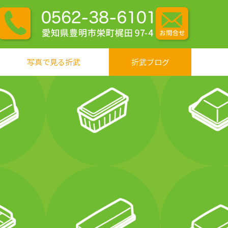
写真で見る折武
折武ブログ