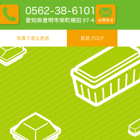
写真で見る折武
折武ブログ