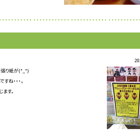
20
り紙が(*_*)
すね・・・。
じます。