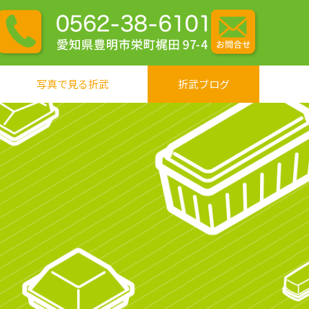
写真で見る折武
折武ブログ