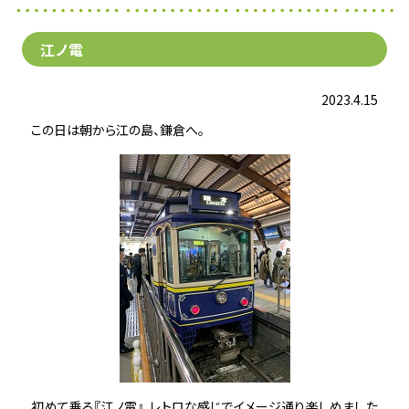
江ノ電
2023.4.15
この日は朝から江の島、鎌倉へ。
初めて乗る『江ノ電』、レトロな感じでイメージ通り楽しめました