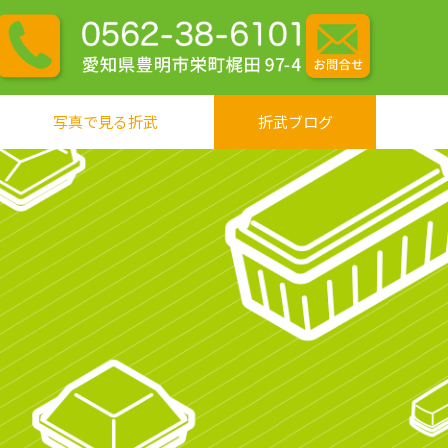
写真で見る折武
折武ブログ