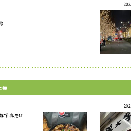
202
🎅
🐖
202
に御飯を🥢