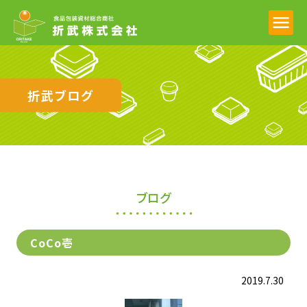
折武ブログ
ブログ
CoCo壱
2019.7.30