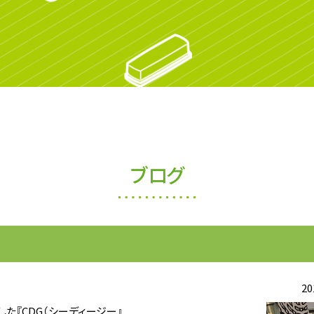
ブログ
20
た『CDG（シーディージー』