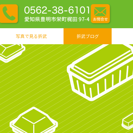
写真で見る折武
折武ブログ