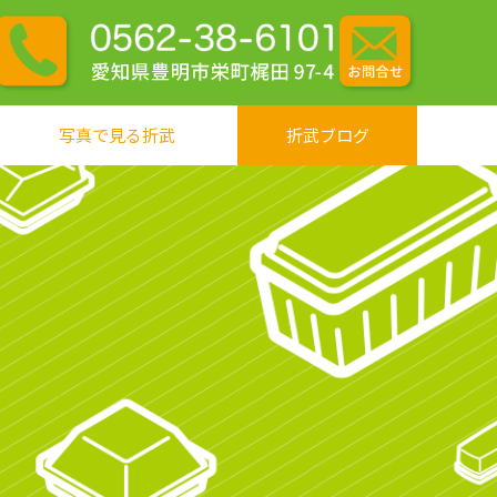
写真で見る折武
折武ブログ