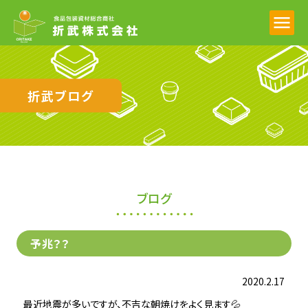
折武ブログ
ブログ
予兆？？
2020.2.17
最近地震が多いですが、不吉な朝焼けをよく見ます💦