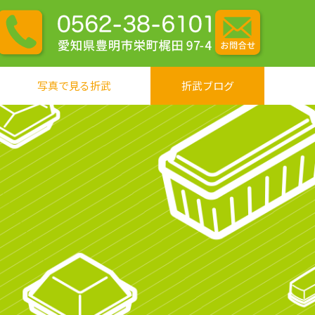
写真で見る折武
折武ブログ