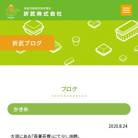
折武ブログ
ブログ
かき氷
2020.8.24
大須にある『吾妻茶寮』にて少し休憩。