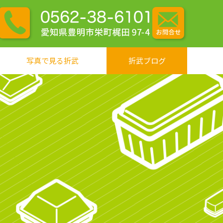
写真で見る折武
折武ブログ