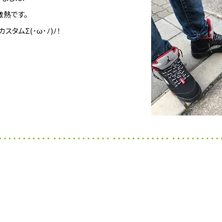
激熱です。
タムΣ(･ω･ﾉ)ﾉ！