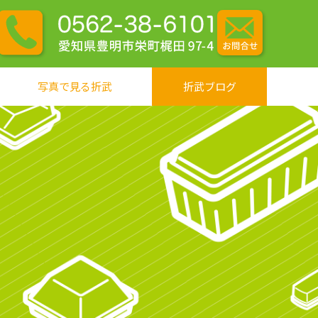
写真で見る折武
折武ブログ