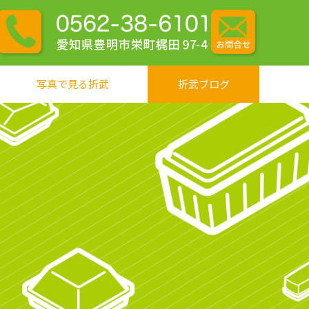
写真で見る折武
折武ブログ