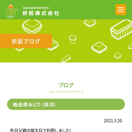
折武ブログ
ブログ
鮨会席みどり（高浜）
2021.3.20
先日父親の誕生日で利用しました！