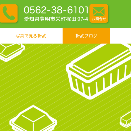
写真で見る折武
折武ブログ