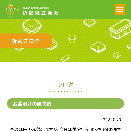
折武ブログ
ブログ
お盆明けの風物詩
2021.8.23
普段は任せっぱなしですが、今日は僕が担当。めっちゃ疲れます