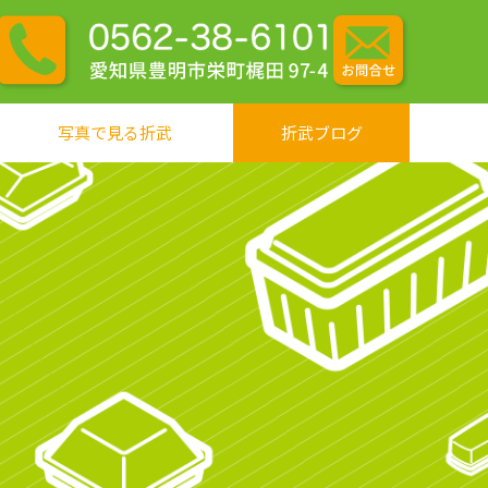
写真で見る折武
折武ブログ