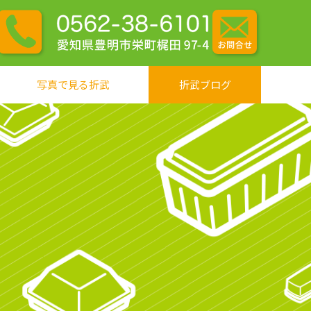
写真で見る折武
折武ブログ