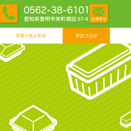
写真で見る折武
折武ブログ