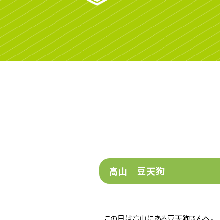
高山 豆天狗
この日は高山にある豆天狗さんへ。