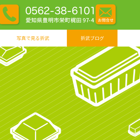
写真で見る折武
折武ブログ