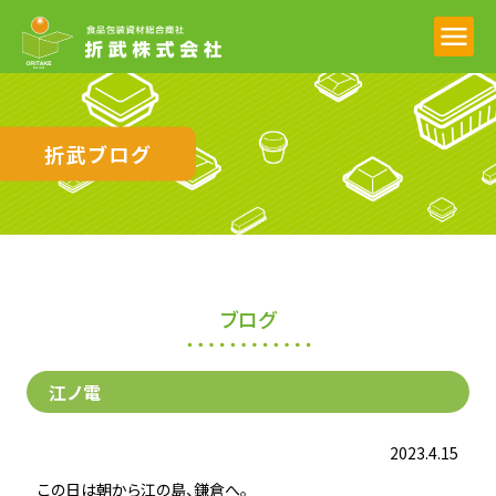
折武ブログ
ブログ
江ノ電
2023.4.15
この日は朝から江の島、鎌倉へ。