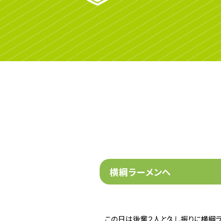
横綱ラーメンへ
この日は後輩２人と久し振りに横綱ラ