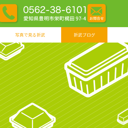
写真で見る折武
折武ブログ